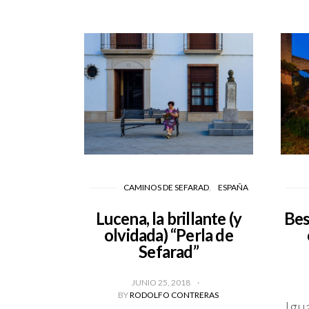
CAMINOS DE SEFARAD
ESPAÑA
Lucena, la brillante (y
Bes
olvidada) “Perla de
Sefarad”
JUNIO 25, 2018
BY
RODOLFO CONTRERAS
Igu