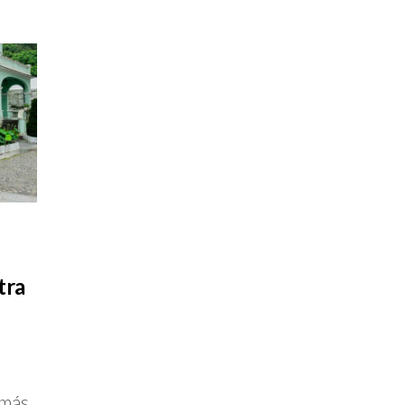
tra
 más