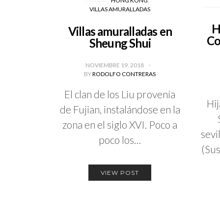
HONG KONG
VILLAS AMURALLADAS
H
Villas amuralladas en
Co
Sheung Shui
NOVIEMBRE 19, 2018
BY
RODOLFO CONTRERAS
El clan de los Liu provenía
Hi
de Fujian, instalándose en la
zona en el siglo XVI. Poco a
sevi
poco los…
(Su
VIEW POST