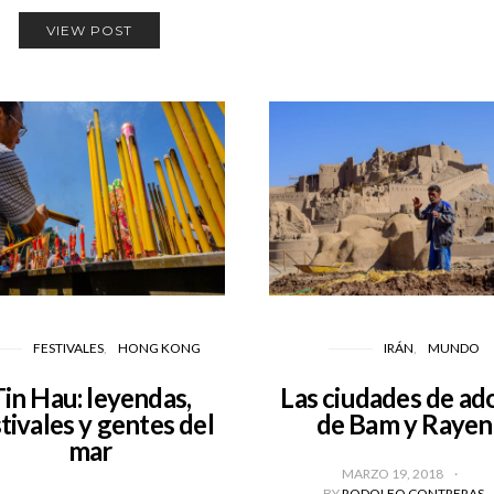
VIEW POST
FESTIVALES
HONG KONG
IRÁN
MUNDO
in Hau: leyendas,
Las ciudades de ad
tivales y gentes del
de Bam y Rayen
mar
MARZO 19, 2018
BY
RODOLFO CONTRERAS