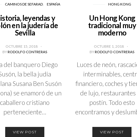
CAMINOS DE SEFARAD
ESPAÑA
HONG KONG
istoria, leyendas y
Un Hong Kong
lón en la judería de
tradicional muy
Sevilla
moderno
OCTUBRE 15, 2018
OCTUBRE 1, 2018
BY
RODOLFO CONTRERAS
BY
RODOLFO CONTRERAS
ja del banquero Diego
Luces de neón, rascaci
Susón, la bella judía
interminables, cent
llana Susana Ben Susón
financiero, coches y ti
sona) se enamoró de un
de lujo, restaurantes
caballero cristiano
postín. Todo esto
perteneciente…
encontramos y deslum
VIEW POST
VIEW POST