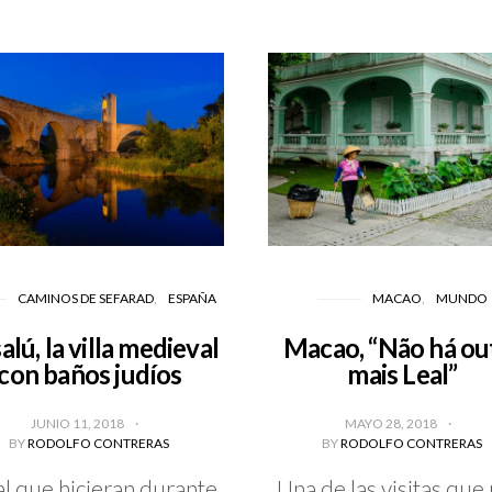
CAMINOS DE SEFARAD
ESPAÑA
MACAO
MUNDO
alú, la villa medieval
Macao, “Não há ou
con baños judíos
mais Leal”
JUNIO 11, 2018
MAYO 28, 2018
BY
RODOLFO CONTRERAS
BY
RODOLFO CONTRERAS
al que hicieran durante
Una de las visitas que