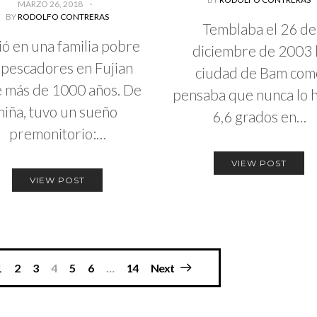
MARZO 26, 2018
BY
RODOLFO CONTRERAS
Temblaba el 26 de
ió en una familia pobre
diciembre de 2003 
 pescadores en Fujian
ciudad de Bam com
e más de 1000 años. De
pensaba que nunca lo h
niña, tuvo un sueño
6,6 grados en…
premonitorio:…
VIEW POST
VIEW POST
1
2
3
4
5
6
…
14
Next