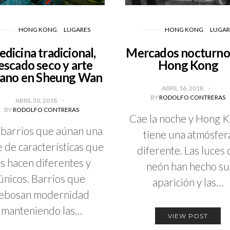
HONG KONG
LUGARES
HONG KONG
LUGAR
dicina tradicional,
Mercados nocturno
escado seco y arte
Hong Kong
ano en Sheung Wan
ABRIL 16, 2018
BY
RODOLFO CONTRERAS
ABRIL 30, 2018
BY
RODOLFO CONTRERAS
Cae la noche y Hong 
 barrios que aúnan una
tiene una atmósfer
e de características que
diferente. Las luces
es hacen diferentes y
neón han hecho su
únicos. Barrios que
aparición y las…
ebosan modernidad
manteniendo las…
VIEW POST