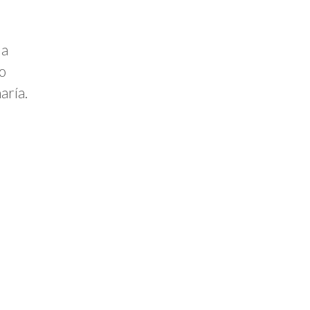
la
o
aría.