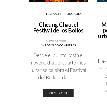
FESTIVALES
HONG KONG
Cheung Chau, el
Me
Festival de los Bollos
p
urb
MAYO 14, 2018
BY
RODOLFO CONTRERAS
Desde el quinto hasta el
Hay
noveno día del cuarto mes
seri
lunar se celebra el Festival
l
del Bollo en la isla…
r
VIEW POST