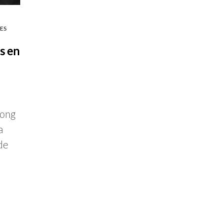
ES
s en
Kong
a
 de