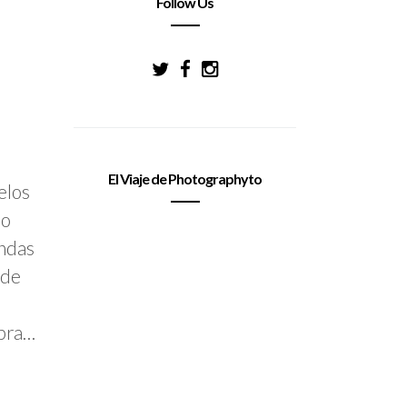
Follow Us
El Viaje de Photographyto
elos
ro
endas
 de
bra…