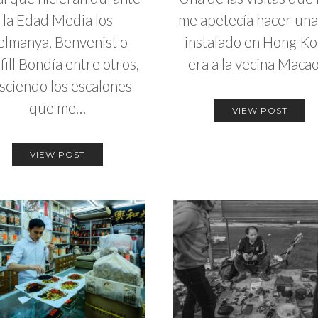
la Edad Media los
me apetecía hacer una
elmanya, Benvenist o
instalado en Hong Ko
fill Bondía entre otros,
era a la vecina Maca
sciendo los escalones
que me…
VIEW POST
VIEW POST