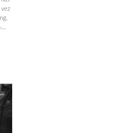
 vez
ng,
o.…