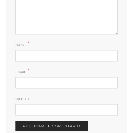
*
NAME
*
EMAIL
WEBSITE