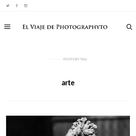
POSTS
BY
TAG
arte