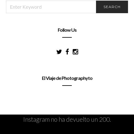
SEARCH
SEARCH
FOR:
Follow Us
El Viaje de Photographyto
Instagram no ha devuelto un 200.