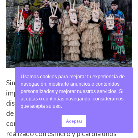
Usamos cookies para mejorar tu experiencia de
Sin duda el concurso es de gran
navegación, mostrarle anuncios o contenidos
importancia, pero con lo que de verdad
personalizados y mejorar nuestros servicios. Si
aceptas o continúas navegando, consideramos
disfrutan los lazarenses es con la lectura
que acepta su uso.
de los testamentos de comadre y
Aceptar
compadre. Chicos y chicas (solteros) han
realizado con esmero y picardía unos