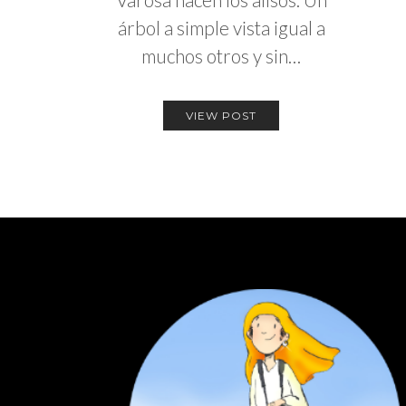
árbol a simple vista igual a
muchos otros y sin…
VIEW POST