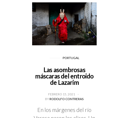
PORTUGAL
Las asombrosas
máscaras del entroido
de Lazarim
FEBRERO 15, 2021
BY
RODOLFO CONTRERAS
En los márgenes del río
Varosa nacen los alisos. Un