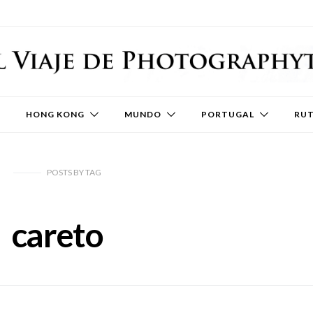
HONG KONG
MUNDO
PORTUGAL
RU
POSTS
BY
TAG
careto