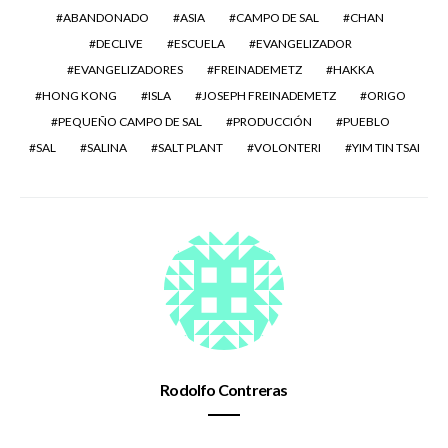
ABANDONADO
ASIA
CAMPO DE SAL
CHAN
DECLIVE
ESCUELA
EVANGELIZADOR
EVANGELIZADORES
FREINADEMETZ
HAKKA
HONG KONG
ISLA
JOSEPH FREINADEMETZ
ORIGO
PEQUEÑO CAMPO DE SAL
PRODUCCIÓN
PUEBLO
SAL
SALINA
SALT PLANT
VOLONTERI
YIM TIN TSAI
Rodolfo Contreras