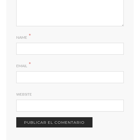
*
NAME
*
EMAIL
WEBSITE