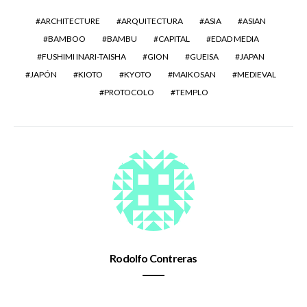
ARCHITECTURE
ARQUITECTURA
ASIA
ASIAN
BAMBOO
BAMBU
CAPITAL
EDAD MEDIA
FUSHIMI INARI-TAISHA
GION
GUEISA
JAPAN
JAPÓN
KIOTO
KYOTO
MAIKOSAN
MEDIEVAL
PROTOCOLO
TEMPLO
Rodolfo Contreras