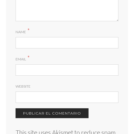
*
NAME
*
EMAIL
WEBSITE
This site uses Akismet to reduce spam.