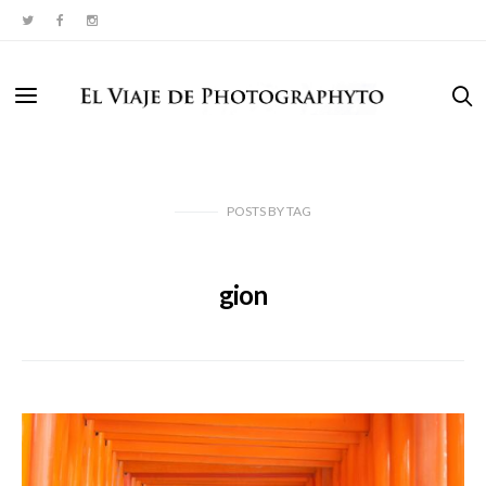
POSTS
BY
TAG
gion