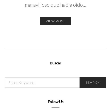
maravilloso que había oído…
VIEW POST
Buscar
SEARCH
SEARCH
FOR:
Follow Us