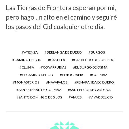
Las Tierras de Frontera esperan por mi,
pero hago un alto en el camino y seguiré
los pasos del Cid cualquier otro día.
ATIENZA
BERLANGA DE DUERO
BURGOS
CAMINO DEL CID
CASTILLA
CASTILLEJO DE ROBLEDO
CLUNIA
COVARRUBIAS
EL BURGO DE OSMA
EL CAMINO DEL CID
FOTOGRAFIA
GORMAZ
MONASTERIOS
NAVAPALOS
PEÑARANDA DE DUERO
SAN ESTEBAN DE GORMAZ
SAN PEDROI DE CARDEÑA
SANTO DOMINGO DE SILOS
VIAJES
VIVAR DEL CID