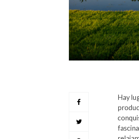
Hay lug
produce
conquis
fascina
relaja