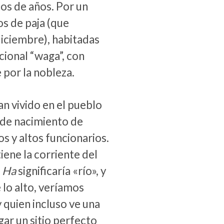
os de años. Por un
os de paja (que
diciembre), habitadas
cional “waga”, con
 por la nobleza.
an vivido en el pueblo
 de nacimiento de
 y altos funcionarios.
iene la corriente del
.
Ha
significaría «río», y
 lo alto, veríamos
 quien incluso ve una
gar un sitio perfecto