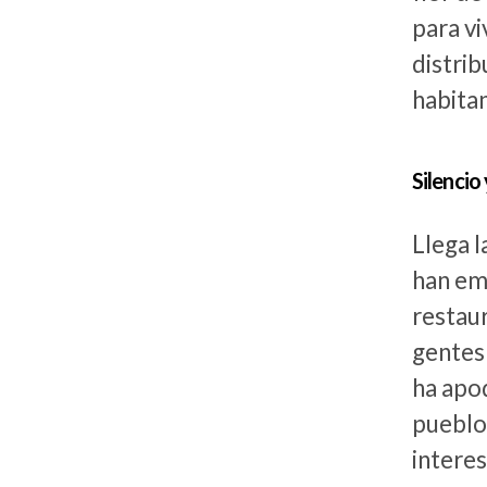
para vi
distrib
habitan
Silencio
Llega l
han em
restaur
gentes 
ha apo
pueblo 
intere