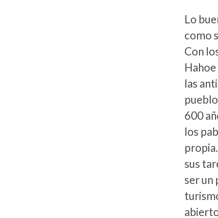
Lo buen
como s
Con los
Hahoe 
las ant
pueblo,
600 año
los pab
propia.
sus tar
ser un 
turismo
abierto