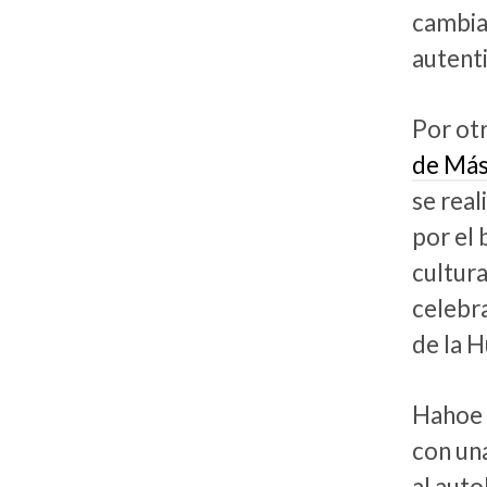
cambia
autenti
Por ot
de Más
se rea
por el 
cultura
celebr
de la 
Hahoe 
con una
al auto