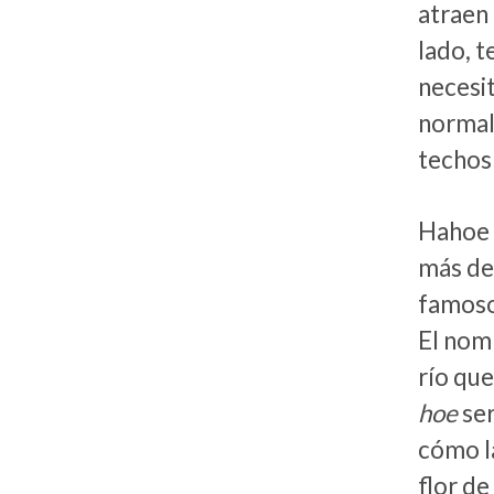
atraen 
lado, t
necesit
normalm
techos 
Hahoe e
más de 
famoso
El nomb
río que
hoe
ser
cómo la
flor de