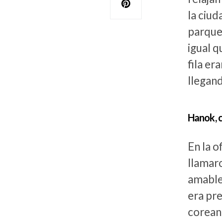
la ciu
parque 
igual q
fila er
llegand
Hanok, c
En la o
llamaro
amable,
era pre
coreana