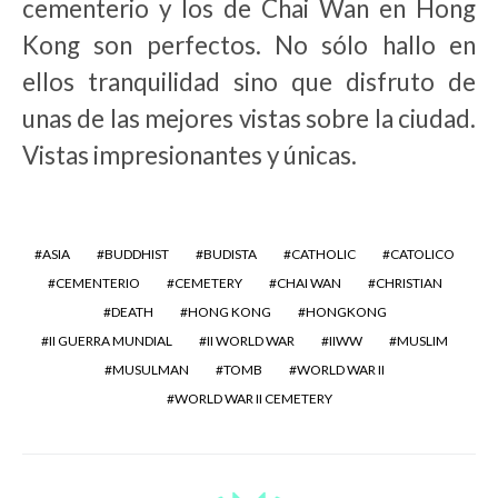
cementerio y los de Chai Wan en Hong
Kong son perfectos. No sólo hallo en
ellos tranquilidad sino que disfruto de
unas de las mejores vistas sobre la ciudad.
Vistas impresionantes y únicas.
ASIA
BUDDHIST
BUDISTA
CATHOLIC
CATOLICO
CEMENTERIO
CEMETERY
CHAI WAN
CHRISTIAN
DEATH
HONG KONG
HONGKONG
II GUERRA MUNDIAL
II WORLD WAR
IIWW
MUSLIM
MUSULMAN
TOMB
WORLD WAR II
WORLD WAR II CEMETERY