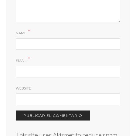
*
NAME
*
EMAIL
WEBSITE
This site uses Akismet to reduce spam.