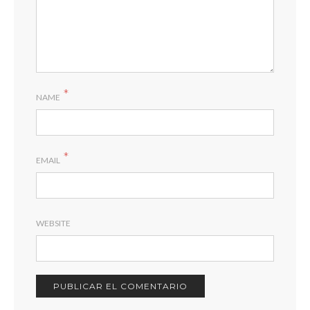
*
NAME
*
EMAIL
WEBSITE