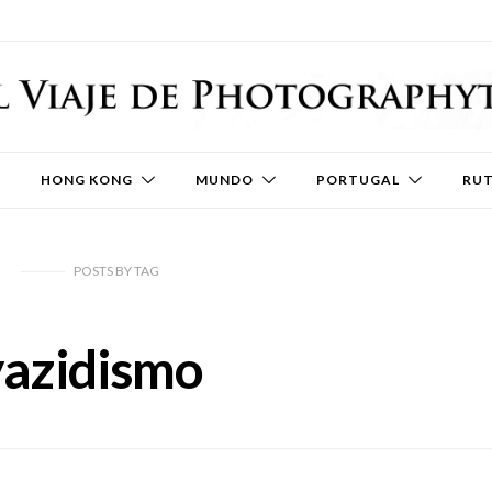
HONG KONG
MUNDO
PORTUGAL
RU
POSTS
BY
TAG
yazidismo