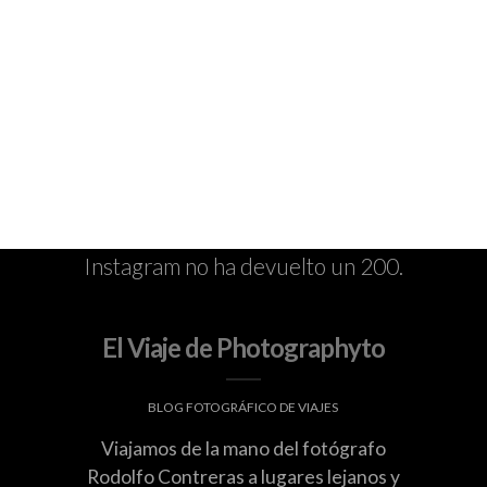
Instagram no ha devuelto un 200.
El Viaje de Photographyto
BLOG FOTOGRÁFICO DE VIAJES
Viajamos de la mano del fotógrafo
Rodolfo Contreras a lugares lejanos y