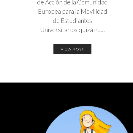
de Acción de la Comunidad
Europea para la Movilidad
de Estudiantes
Universitarios quizá no…
VIEW POST