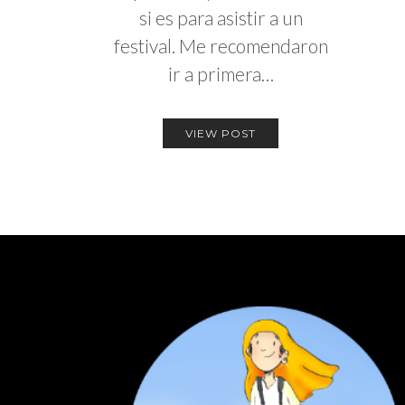
si es para asistir a un
festival. Me recomendaron
ir a primera…
VIEW POST