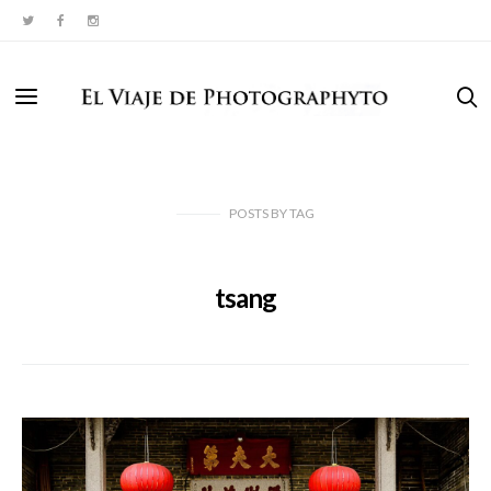
POSTS
BY
TAG
tsang