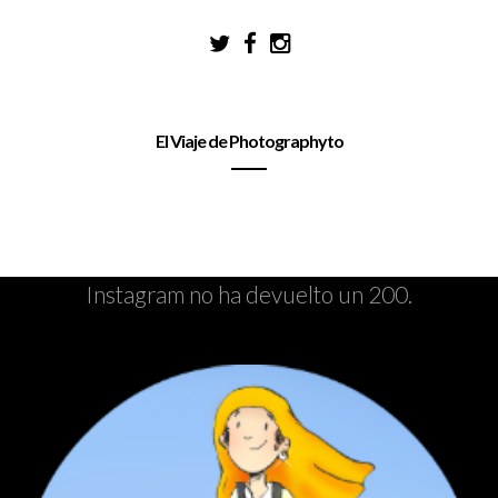
El Viaje de Photographyto
Instagram no ha devuelto un 200.