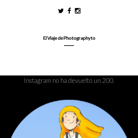
El Viaje de Photographyto
Instagram no ha devuelto un 200.