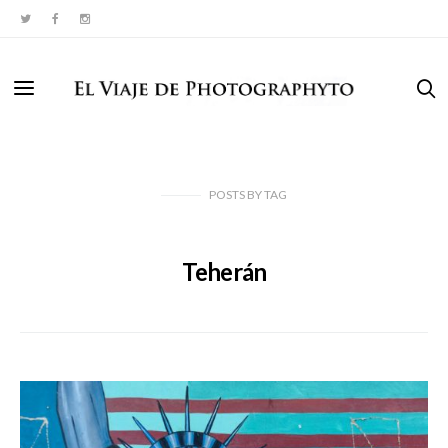
POSTS
BY
TAG
Teherán