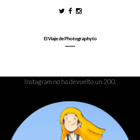
El Viaje de Photographyto
Instagram no ha devuelto un 200.