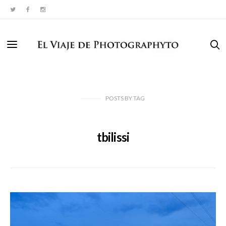
POSTS
BY
TAG
tbilissi