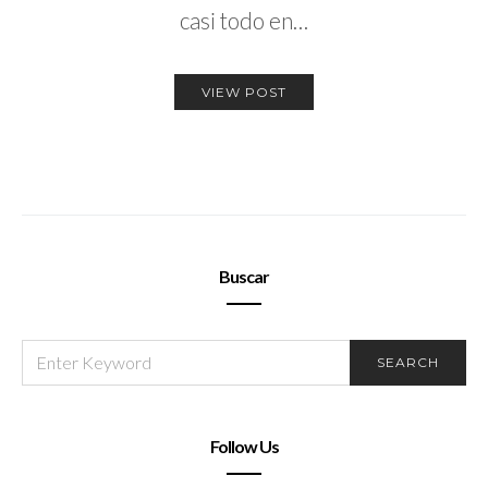
casi todo en…
VIEW POST
Buscar
SEARCH
SEARCH
FOR:
Follow Us