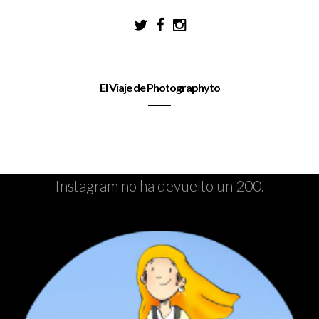
El Viaje de Photographyto
Instagram no ha devuelto un 200.