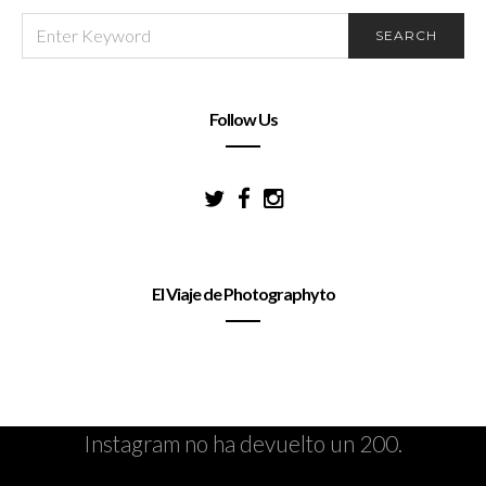
SEARCH
SEARCH
FOR:
Follow Us
El Viaje de Photographyto
Instagram no ha devuelto un 200.