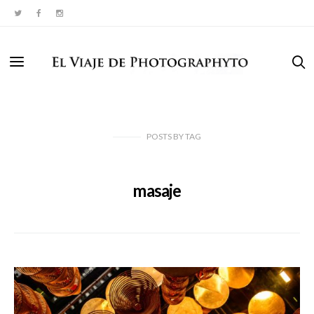
POSTS
BY
TAG
masaje