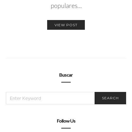
populares…
VIEW POST
Buscar
SEARCH
SEARCH
FOR:
Follow Us