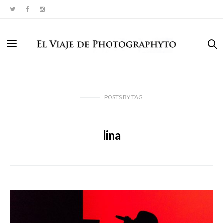
POSTS
BY
TAG
lina