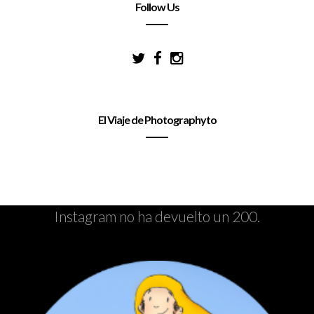
Follow Us
El Viaje de Photographyto
Instagram no ha devuelto un 200.