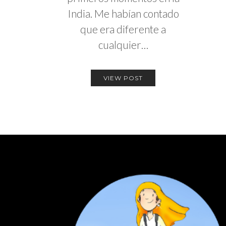
India. Me habían contado
que era diferente a
cualquier…
VIEW POST