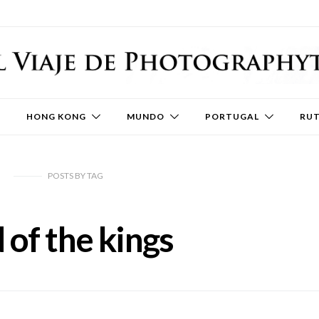
HONG KONG
MUNDO
PORTUGAL
RU
POSTS
BY
TAG
 of the kings