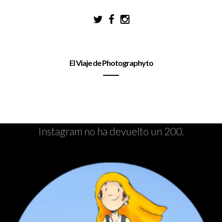
El Viaje de Photographyto
Instagram no ha devuelto un 200.