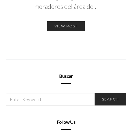
moradores del área de…
VIEW POST
Buscar
SEARCH
SEARCH
FOR:
Follow Us