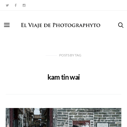
POSTS
BY
TAG
kam tin wai