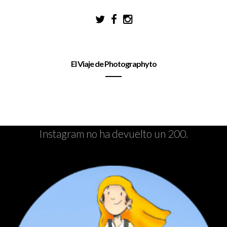
El Viaje de Photographyto
Instagram no ha devuelto un 200.