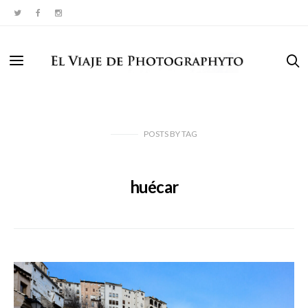
POSTS
BY
TAG
huécar