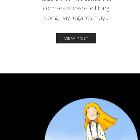
como es el caso de Hong
Kong, hay lugares muy…
VIEW POST