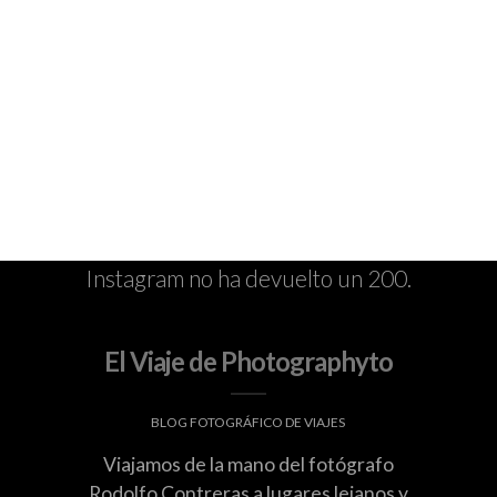
Instagram no ha devuelto un 200.
El Viaje de Photographyto
BLOG FOTOGRÁFICO DE VIAJES
Viajamos de la mano del fotógrafo
Rodolfo Contreras a lugares lejanos y