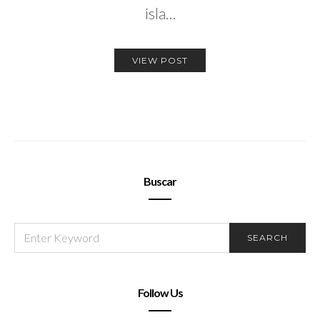
isla…
VIEW POST
Buscar
SEARCH
SEARCH
FOR:
Follow Us