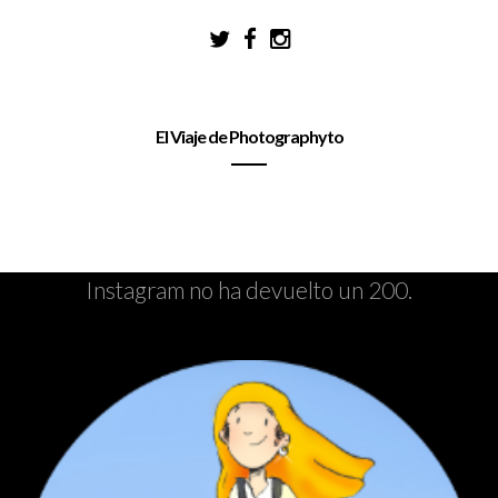
El Viaje de Photographyto
Instagram no ha devuelto un 200.