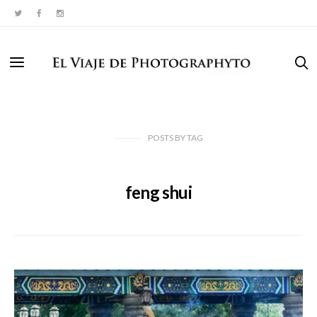
POSTS
BY
TAG
feng shui