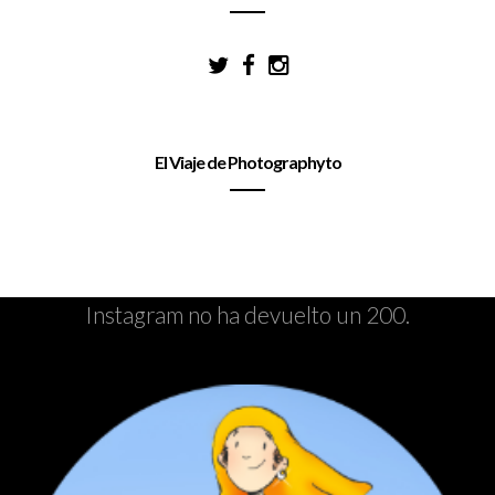
El Viaje de Photographyto
Instagram no ha devuelto un 200.