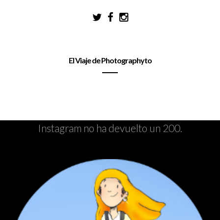
El Viaje de Photographyto
Instagram no ha devuelto un 200.