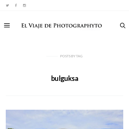
POSTS
BY
TAG
bulguksa