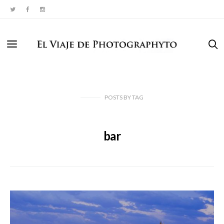
POSTS
BY
TAG
bar