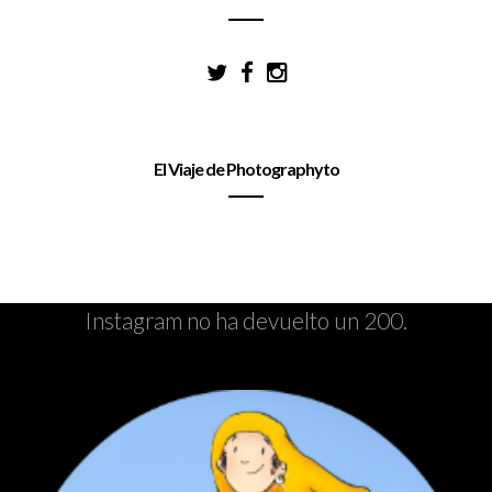
El Viaje de Photographyto
Instagram no ha devuelto un 200.