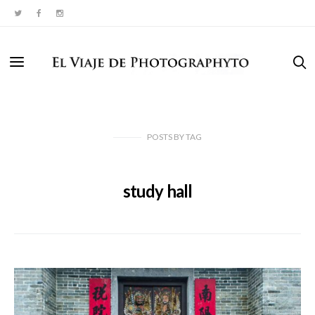
POSTS
BY
TAG
study hall