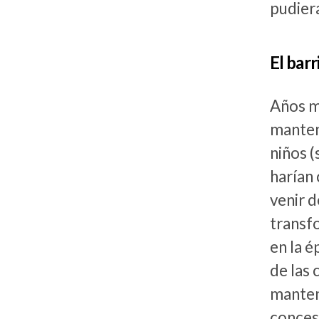
pudiera
El bar
Años má
manten
niños 
harían 
venir d
transf
en la 
de las 
manteni
concesi