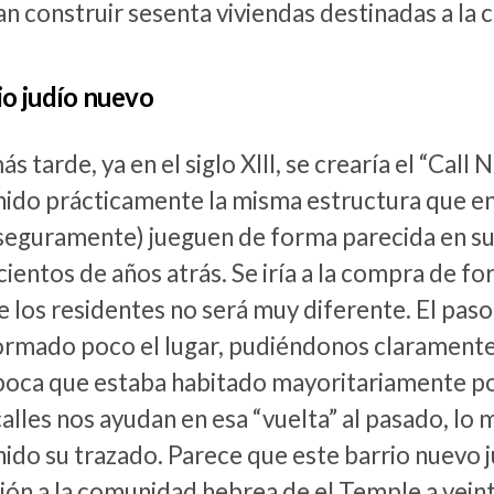
n construir sesenta viviendas destinadas a la
rio judío nuevo
s tarde, ya en el siglo XIII, se crearía el “Call 
ido prácticamente la misma estructura que en
(seguramente) jueguen de forma parecida en su
cientos de años atrás. Se iría a la compra de form
e los residentes no será muy diferente. El paso 
ormado poco el lugar, pudiéndonos claramente
época que estaba habitado mayoritariamente po
calles nos ayudan en esa “vuelta” al pasado, lo
do su trazado. Parece que este barrio nuevo j
ón a la comunidad hebrea de el Temple a veinti