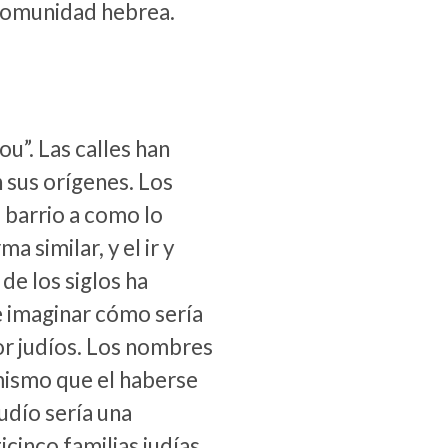
 comunidad hebrea.
Nou”. Las calles han
 sus orígenes. Los
 barrio a como lo
a similar, y el ir y
de los siglos ha
 imaginar cómo sería
r judíos. Los nombres
 mismo que el haberse
udío sería una
cinco familias judías.