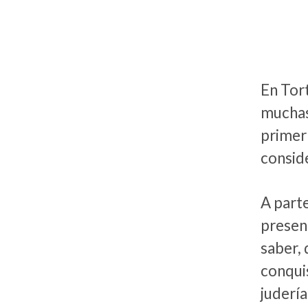
En Tor
muchas
primer
conside
A parte
presen
saber,
conqui
judería