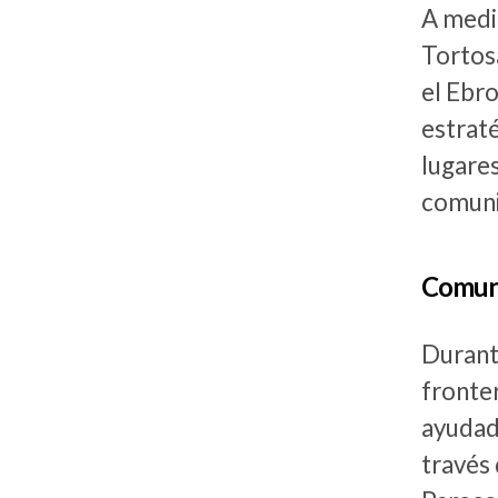
A media
Tortosa
el Ebro
estraté
lugares
comunid
Comuni
Durant
fronte
ayudado
través 