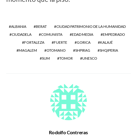
ALBANIA
BERAT
CIUDAD PATRIMONIO DE LA HUMANIDAD
CIUDADELA
COMUNISTA
EDAD MEDIA
EMPEDRADO
FORTALEZA
FUERTE
GORICA
KALAJË
MAGALEM
OTOMANO
SHPIRAG
SHQIPERIA
SUM
TOMOR
UNESCO
Rodolfo Contreras